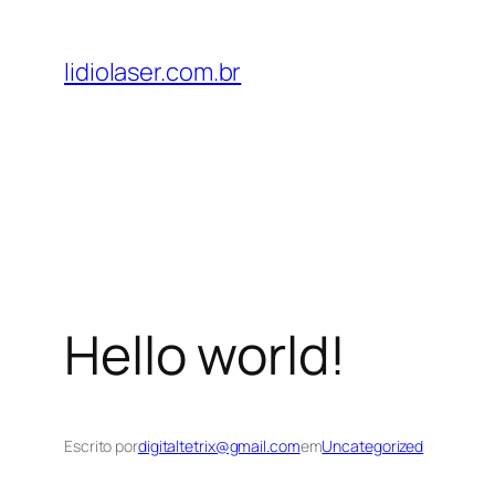
Pular
para
lidiolaser.com.br
o
conteúdo
Hello world!
Escrito por
digitaltetrix@gmail.com
em
Uncategorized